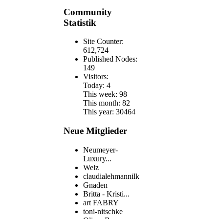
Community
Statistik
Site Counter:
612,724
Published Nodes:
149
Visitors:
Today: 4
This week: 98
This month: 82
This year: 30464
Neue Mitglieder
Neumeyer-
Luxury...
Welz
claudialehmannilk
Gnaden
Britta - Kristi...
art FABRY
toni-nitschke