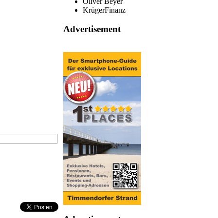
Oliver Beyer
KrügerFinanz
Advertisement