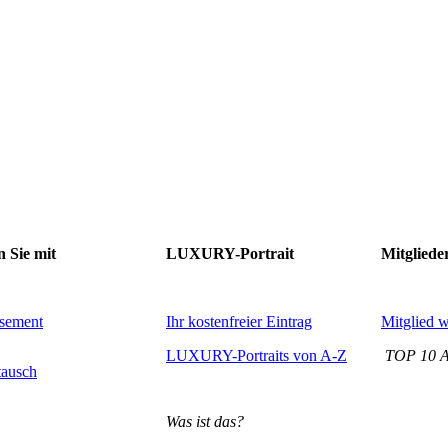
ie mit
LUXURY-Portrait
Mitglieder-
isement
Ihr kostenfreier Eintrag
Mitglied 
LUXURY-Portraits von A-Z
TOP 10 An
tausch
Was ist das?