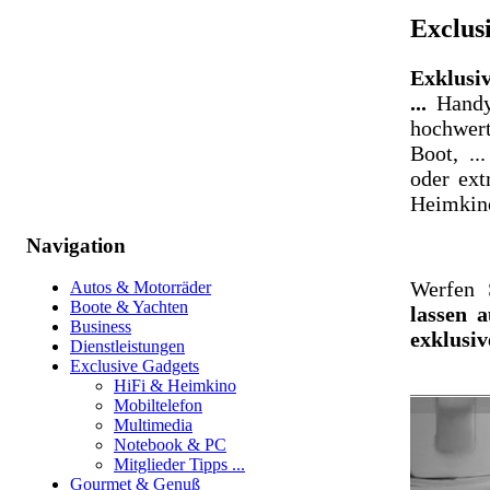
Exclus
Exklusiv
...
Handys
hochwert
Boot, ..
oder ext
Heimkin
Navigation
Werfen 
Autos & Motorräder
Boote & Yachten
lassen 
Business
exklusiv
Dienstleistungen
Exclusive Gadgets
HiFi & Heimkino
Mobiltelefon
Multimedia
Notebook & PC
Mitglieder Tipps ...
Gourmet & Genuß