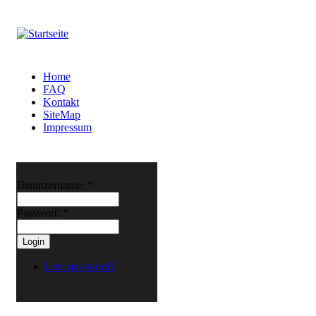
Home
FAQ
Kontakt
SiteMap
Impressum
Benutzername:
*
Passwort:
*
Lost password?