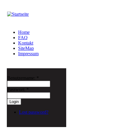
Home
FAQ
Kontakt
SiteMap
Impressum
Benutzername:
*
Passwort:
*
Lost password?