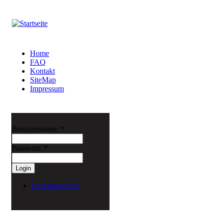
Home
FAQ
Kontakt
SiteMap
Impressum
Benutzername:
*
Passwort:
*
Lost password?